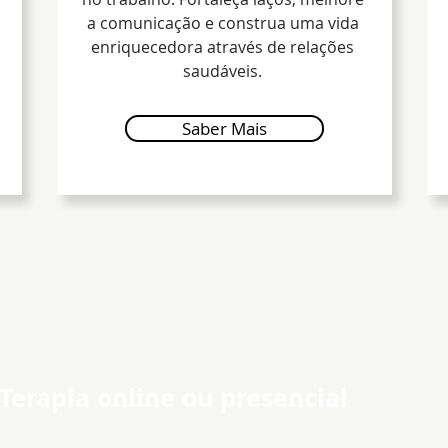
a comunicação e construa uma vida
enriquecedora através de relações
saudáveis.
Saber Mais
Terapia online ou presencial
Q
Escolha o melhor para o seu bem-estar